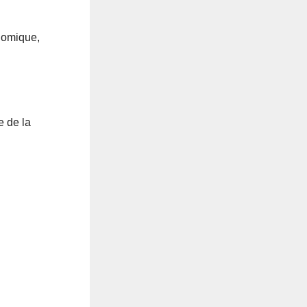
onomique,
e de la