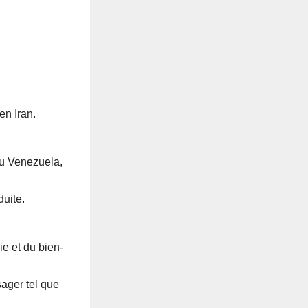
en Iran.
 au Venezuela,
duite.
ie et du bien-
sager tel que