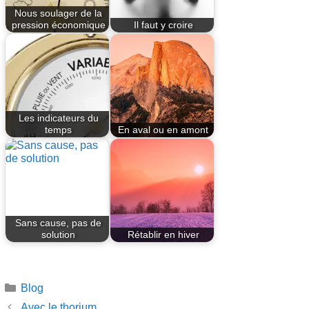
Nous soulager de la
pression économique
Il faut y croire
Les indicateurs du
temps
En aval ou en amont
Sans cause, pas de
solution
Rétablir en hiver
Catégories
Blog
Avec le thorium