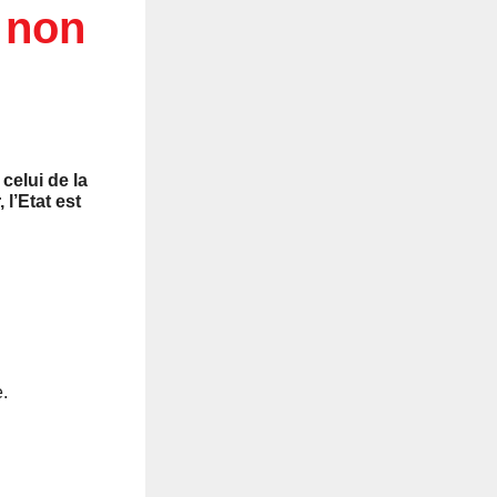
t non
celui de la
 l’Etat est
e.