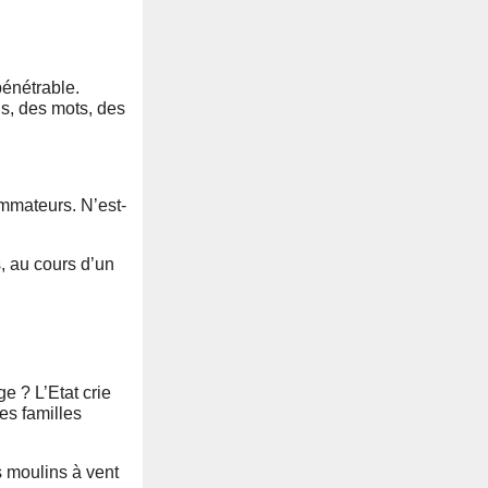
pénétrable.
ns, des mots, des
ommateurs. N’est-
s, au cours d’un
ge ? L’Etat crie
es familles
s moulins à vent