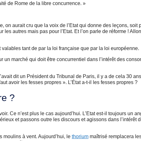
aité de Rome de la libre concurrence. »
 on aurait cru que la voix de l’Etat qui donne des leçons, soit 
 les autres mais pas pour l’Etat. Et l’on parle de réforme ! Allo
valables tant de par la loi française que par la loi européenne.
ur un marché qui doit être concurrentiel dans l’intérêt des cons
avait dit un Président du Tribunal de Paris, il y a de cela 30 an
ut avoir les fesses propres ». L’État a-t-il les fesses propres ?
re ?
oir. Ce n’est plus le cas aujourd’hui. L’Etat est-il toujours un an
érieux et passons outre les discours et agissons dans l’intérêt d
 moulins à vent. Aujourd’hui, le
thorium
maîtrisé remplacera le