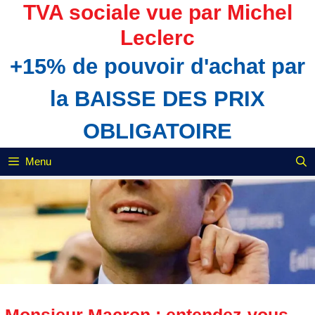
Aller
TVA sociale vue par Michel
au
Leclerc
contenu
+15% de pouvoir d'achat par
la BAISSE DES PRIX
OBLIGATOIRE
Menu