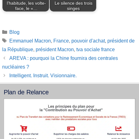
l’habitude, les volte-
Le silence des trois
face, le «…
singes
Catégories
Blog
Étiquettes
Emmanuel Macron
,
France
,
pouvoir d'achat
,
président de
la République
,
président Macron
,
tva sociale france
AREVA : pourquoi la Chine fournira des centrales
nucléaires ?
Intelligent. Instruit. Visionnaire.
Plan de Relance