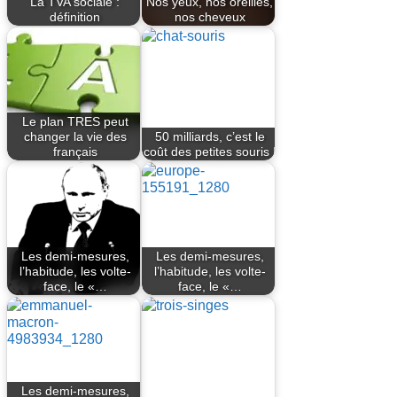
La TVA sociale :
Nos yeux, nos oreilles,
définition
nos cheveux
Le plan TRES peut
changer la vie des
50 milliards, c’est le
français
coût des petites souris !
Les demi-mesures,
Les demi-mesures,
l’habitude, les volte-
l’habitude, les volte-
face, le «…
face, le «…
Les demi-mesures,