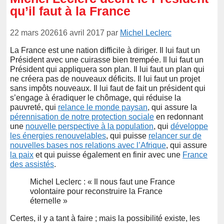
qu’il faut à la France
22 mars 2026
16 avril 2017
par
Michel Leclerc
La France est une nation difficile à diriger. Il lui faut un
Président avec une cuirasse bien trempée. Il lui faut un
Président qui appliquera son plan. Il lui faut un plan qui
ne créera pas de nouveaux déficits. Il lui faut un projet
sans impôts nouveaux. Il lui faut de fait un président qui
s’engage à éradiquer le chômage, qui réduise la
pauvreté, qui
relance le monde paysan
, qui assure la
pérennisation de notre protection sociale
en redonnant
une
nouvelle perspective à la population
, qui
développe
les énergies renouvelables
, qui puisse
relancer sur de
nouvelles bases nos relations avec l’Afrique
, qui assure
la paix
et qui puisse également en finir avec une
France
des assistés
.
Michel Leclerc : « Il nous faut une France
volontaire pour reconstruire la France
éternelle »
Certes, il y a tant à faire ; mais la possibilité existe, les