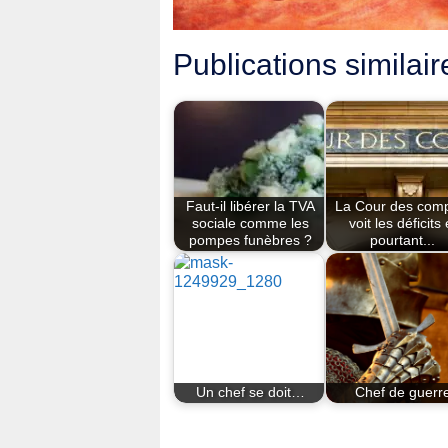
Publications similair
Faut-il libérer la TVA
La Cour des com
sociale comme les
voit les déficits 
pompes funèbres ?
pourtant...
Un chef se doit…
Chef de guerr