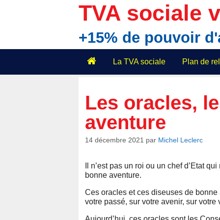
Aller
TVA sociale v
au
contenu
+15% de pouvoir d
La TVA sociale
Plan de r
Les oracles, l
aventure
14 décembre 2021
par
Michel Leclerc
Il n’est pas un roi ou un chef d’Etat qui
bonne aventure.
Ces oracles et ces diseuses de bonne
votre passé, sur votre avenir, sur votre
Aujourd’hui, ces oracles sont les Cons