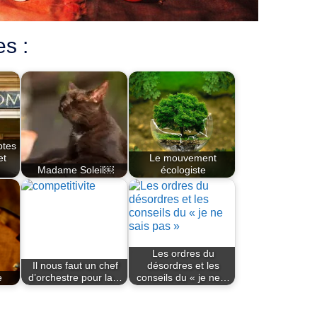
es :
ptes
et
Le mouvement
Madame Soleil￼
écologiste
Les ordres du
Il nous faut un chef
désordres et les
e
d’orchestre pour la…
conseils du « je ne…