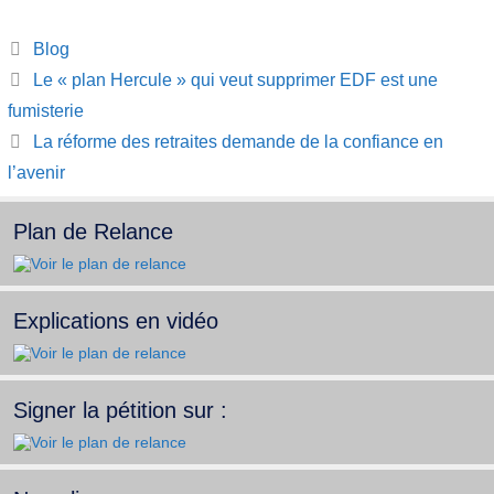
Catégories
Blog
Le « plan Hercule » qui veut supprimer EDF est une
fumisterie
La réforme des retraites demande de la confiance en
l’avenir
Plan de Relance
Explications en vidéo
Signer la pétition sur :