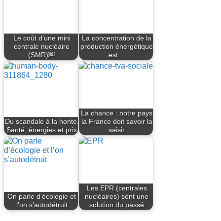
Le coût d’une mini
La concentration de la
centrale nucléaire
production énergétique
(SMR)￼
est…
La chance : notre pays
Du scandale à la honte.
la France doit savoir la
Santé, énergies et prix
saisir
Les EPR (centrales
On parle d’écologie et
nucléaires) sont une
l’on s’autodétruit
solution du passé