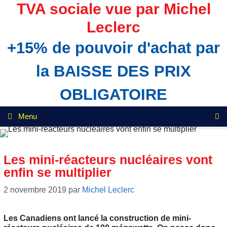
Aller
TVA sociale vue par Michel
au
Leclerc
contenu
+15% de pouvoir d'achat par
la BAISSE DES PRIX
OBLIGATOIRE
Menu
Les mini-réacteurs nucléaires vont
enfin se multiplier
2 novembre 2019
par
Michel Leclerc
Les Canadiens ont lancé la construction de mini-