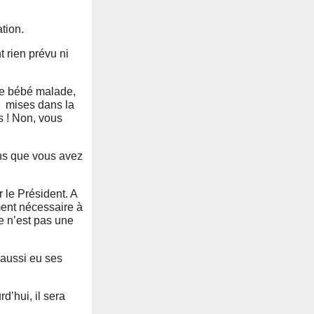
tion.
 rien prévu ni
le bébé malade,
ir mises dans la
s ! Non, vous
ns que vous avez
 le Président. A
ment nécessaire à
e n’est pas une
 aussi eu ses
rd’hui, il sera