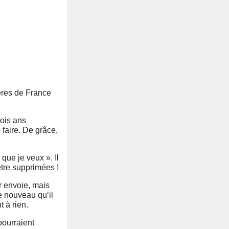
mières de France
rois ans
faire. De grâce,
que je veux ». Il
tre supprimées !
ur envoie, mais
e nouveau qu’il
 à rien.
pourraient