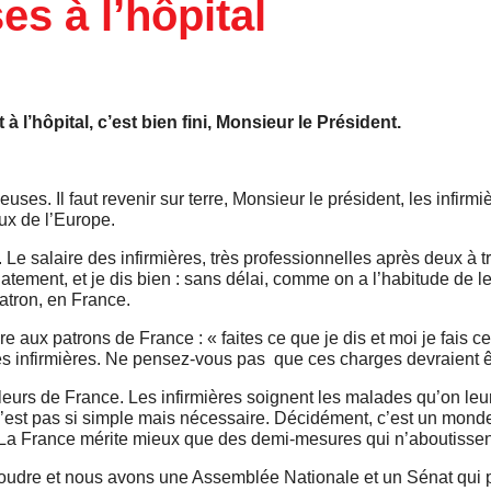
es à l’hôpital
 à l’hôpital, c’est bien fini, Monsieur le Président.
ieuses. Il faut revenir sur terre, Monsieur le président, les infir
ux de l’Europe.
l. Le salaire des infirmières, très professionnelles après deux à t
ement, et je dis bien : sans délai, comme on a l’habitude de le 
tron, en France.
 aux patrons de France : « faites ce que je dis et moi je fais ce 
es infirmières. Ne pensez-vous pas que ces charges devraient ê
vailleurs de France. Les infirmières soignent les malades qu’on le
e n’est pas si simple mais nécessaire. Décidément, c’est un mond
 La France mérite mieux que des demi-mesures qui n’aboutissent
ésoudre et nous avons une Assemblée Nationale et un Sénat qui 