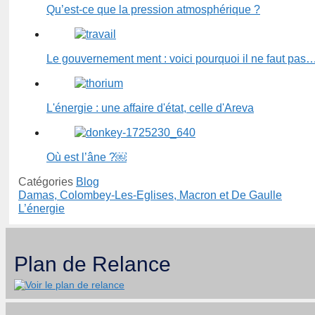
Qu’est-ce que la pression atmosphérique ?
Le gouvernement ment : voici pourquoi il ne faut pas
L'énergie : une affaire d'état, celle d'Areva
Où est l’âne ?￼
Catégories
Blog
Damas, Colombey-Les-Eglises, Macron et De Gaulle
L’énergie
Plan de Relance