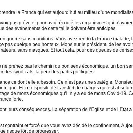
eprendre la France qui est aujourd’hui au milieu d’une mondialisa
voir pas prévu et pour avoir écouté les organismes qui n’avaient
 des événements de cette taille doivent être anticipés.
 en guerre sans munitions. Vous avez rendu la France malade, 
t-ce pas quelque peu honteux, Monsieur le président, de les avo
irateurs, sans masques. Et tout cela, pour des queues de cerise
ous ne prenez pas le chemin du bon sens économique, un bon se
 des syndicats, la peur des partis politiques.
rance ce dont elle a besoin. Ce n’est pas une stratégie, Monsieur
omique. Et ce dispositif de transfert de charges qui est absolu
antage de morts économiques qu’il n’y a eu de morts Covid-19. C
rance forte.
 ont leurs conséquences. La séparation de l’Eglise et de l’Etat a
C’est contraint et forcé que vous avez décidé le confinement. Aujou
ge risque fort de progresser.