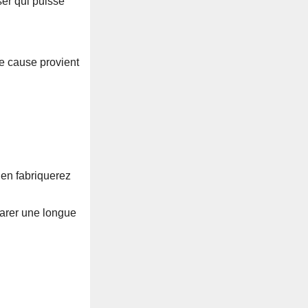
ser qui puisse
e cause provient
 en fabriquerez
éparer une longue