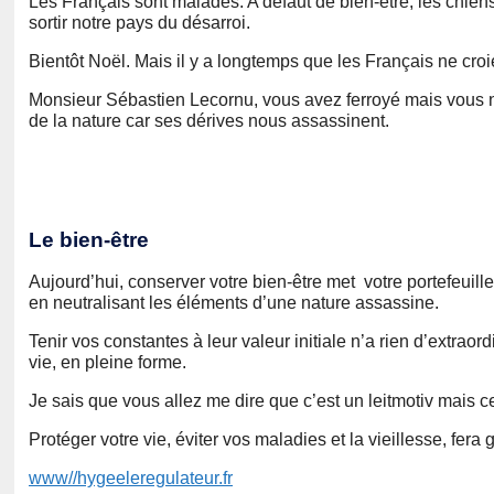
Les Français sont malades. A défaut de bien-être, les chiens
sortir notre pays du désarroi.
Bientôt Noël. Mais il y a longtemps que les Français ne cro
Monsieur Sébastien Lecornu, vous avez ferroyé mais vous n’
de la nature car ses dérives nous assassinent.
Le bien-être
Aujourd’hui, conserver votre bien-être met votre portefeuille
en neutralisant les éléments d’une nature assassine.
Tenir vos constantes à leur valeur initiale n’a rien d’extrao
vie, en pleine forme.
Je sais que vous allez me dire que c’est un leitmotiv mais c
Protéger votre vie, éviter vos maladies et la vieillesse, fera g
www//hygeeleregulateur.fr