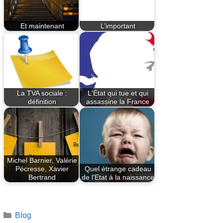
Et maintenant
L’important
La TVA sociale :
L'État qui tue et qui
définition
assassine la France
Michel Barnier, Valérie
Pécresse, Xavier
Quel étrange cadeau
Bertrand
de l'Etat à la naissance
Catégories
Blog