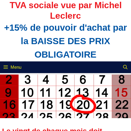
Aller
TVA sociale vue par Michel
au
Leclerc
contenu
+15% de pouvoir d'achat par
la BAISSE DES PRIX
OBLIGATOIRE
Menu