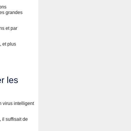
ions
les grandes
ns et par
, et plus
r les
virus intelligent
l suffisait de