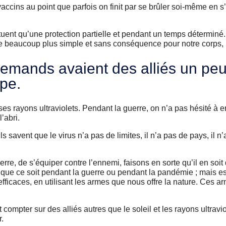
vaccins au point que parfois on finit par se brûler soi-même en s
tuent qu’une protection partielle et pendant un temps déterminé. I
aire beaucoup plus simple et sans conséquence pour notre corps, 
lemands avaient des alliés un peu
pe.
 et ses rayons ultraviolets. Pendant la guerre, on n’a pas hésité à
’abri.
s savent que le virus n’a pas de limites, il n’a pas de pays, il n
e, de s’équiper contre l’ennemi, faisons en sorte qu’il en soi
s, que ce soit pendant la guerre ou pendant la pandémie ; mais e
ficaces, en utilisant les armes que nous offre la nature. Ces a
t compter sur des alliés autres que le soleil et les rayons ultravi
.