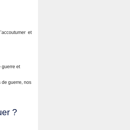
 s’accoutumer et
 guerre et
s de guerre, nos
uer ?