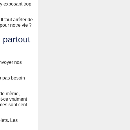
’y exposant trop
l faut arrêter de
pour notre vie ?
 partout
 envoyer nos
’a pas besoin
t de même,
st-ce vraiment
rmes sont cent
olets. Les