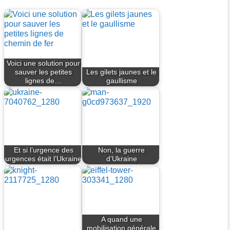
Voici une solution pour
sauver les petites
Les gilets jaunes et le
lignes de…
gaullisme
Et si l’urgence des
Non, la guerre
urgences était l’Ukraine
d’Ukraine
A quand une
mobilisation générale