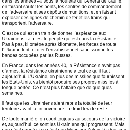
dans les années 40 sous la houlette du Général de Gaulle,
en faisant sauter les ponts, les centres de commandement
de l’adversaire et ses dépôts de munitions, et en faisant
exploser des lignes de chemin de fer et les trains qui
transportent l’adversaire.
C’est ce qui est en train de donner l’espérance aux
Ukrainiens car c’est le peuple qui est dans la résistance.
Pas à pas, kilomètre après kilomètre, les forces de toute
l’Ukraine font reculer l’envahisseur et saucissonne les
bandes occupées par les Russes.
En France, dans les années 40, la Résistance n’avait pas
d’armes, la résistance ukrainienne a tout ce qu’il faut
aujourd’hui. L’Ukraine, en plus des missiles que fournissent
les Etats-Unis, va bientôt produire ses propres missiles à
longue portée. Ce n’est plus l’affaire que de quelques
semaines.
Il faut que les Ukrainiens aient repris la totalité de leur
territoire avant la fin novembre. Le froid fera le reste.
De toute manière, on court toujours au secours de la victoire
et, aujourd’hui, ce sont les Ukrainiens qui progressent. Mais
rien n’est gagné si ce n’est que Monsieur Zelenski a tout son