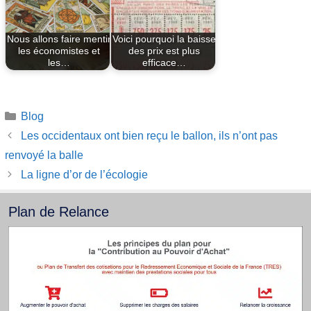
Nous allons faire mentir
Voici pourquoi la baisse
les économistes et
des prix est plus
les…
efficace…
Catégories
Blog
Les occidentaux ont bien reçu le ballon, ils n’ont pas
renvoyé la balle
La ligne d’or de l’écologie
Plan de Relance