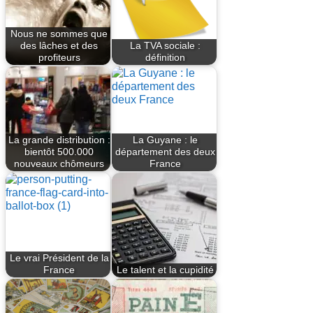
Nous ne sommes que
des lâches et des
La TVA sociale :
profiteurs
définition
La grande distribution :
La Guyane : le
bientôt 500.000
département des deux
nouveaux chômeurs
France
Le vrai Président de la
France
Le talent et la cupidité