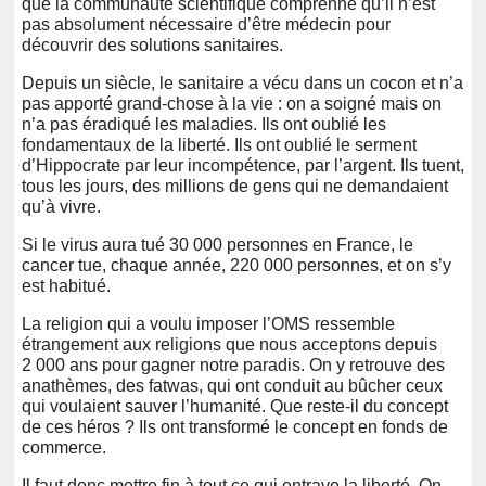
que la communauté scientifique comprenne qu’il n’est
pas absolument nécessaire d’être médecin pour
découvrir des solutions sanitaires.
Depuis un siècle, le sanitaire a vécu dans un cocon et n’a
pas apporté grand-chose à la vie : on a soigné mais on
n’a pas éradiqué les maladies. Ils ont oublié les
fondamentaux de la liberté. Ils ont oublié le serment
d’Hippocrate par leur incompétence, par l’argent. Ils tuent,
tous les jours, des millions de gens qui ne demandaient
qu’à vivre.
Si le virus aura tué 30 000 personnes en France, le
cancer tue, chaque année, 220 000 personnes, et on s’y
est habitué.
La religion qui a voulu imposer l’OMS ressemble
étrangement aux religions que nous acceptons depuis
2 000 ans pour gagner notre paradis. On y retrouve des
anathèmes, des fatwas, qui ont conduit au bûcher ceux
qui voulaient sauver l’humanité. Que reste-il du concept
de ces héros ? Ils ont transformé le concept en fonds de
commerce.
Il faut donc mettre fin à tout ce qui entrave la liberté. On