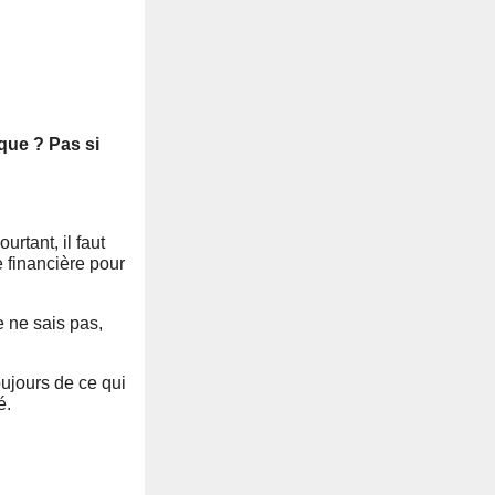
ique ? Pas si
rtant, il faut
e financière pour
e ne sais pas,
oujours de ce qui
é.