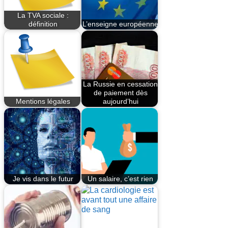
La TVA sociale :
définition
L’enseigne européenne
La Russie en cessation
de paiement dès
Mentions légales
aujourd’hui
Je vis dans le futur
Un salaire, c’est rien