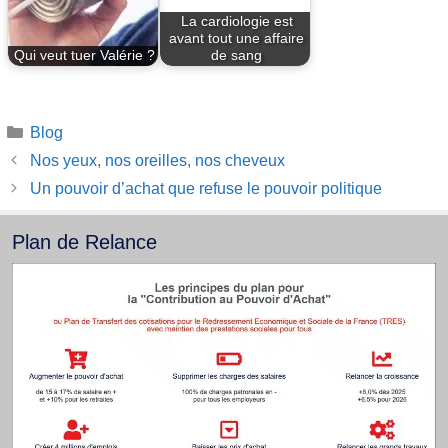
La cardiologie est
avant tout une affaire
Qui veut tuer Valérie ?
de sang
Catégories
Blog
Nos yeux, nos oreilles, nos cheveux
Un pouvoir d’achat que refuse le pouvoir politique
Plan de Relance