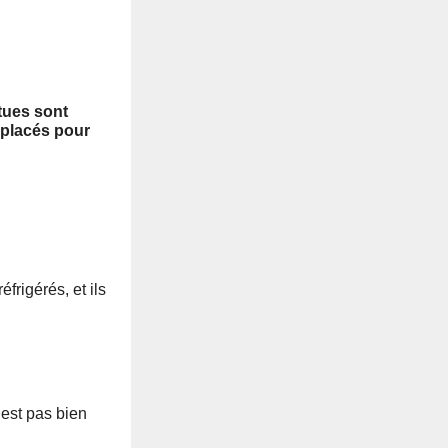
tues sont
 placés pour
frigérés, et ils
’est pas bien