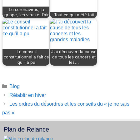
Le coronavirus, la
grippe, les virus et l’air
Tout ce qui a été fait
Le conseil
J’ai découvert la cause
constitutionnel a fait ce
de tous les cancers et
qu’il a pu
les…
Catégories
Blog
Rétablir en hiver
Les ordres du désordres et les conseils du « je ne sais
pas »
Plan de Relance