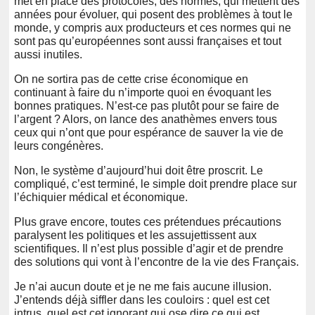
met en place des protocoles, des normes, qui mettent des
années pour évoluer, qui posent des problèmes à tout le
monde, y compris aux producteurs et ces normes qui ne
sont pas qu’européennes sont aussi françaises et tout
aussi inutiles.
On ne sortira pas de cette crise économique en
continuant à faire du n’importe quoi en évoquant les
bonnes pratiques. N’est-ce pas plutôt pour se faire de
l’argent ? Alors, on lance des anathèmes envers tous
ceux qui n’ont que pour espérance de sauver la vie de
leurs congénères.
Non, le système d’aujourd’hui doit être proscrit. Le
compliqué, c’est terminé, le simple doit prendre place sur
l’échiquier médical et économique.
Plus grave encore, toutes ces prétendues précautions
paralysent les politiques et les assujettissent aux
scientifiques. Il n’est plus possible d’agir et de prendre
des solutions qui vont à l’encontre de la vie des Français.
Je n’ai aucun doute et je ne me fais aucune illusion.
J’entends déjà siffler dans les couloirs : quel est cet
intrus, quel est cet ignorant qui ose dire ce qui est