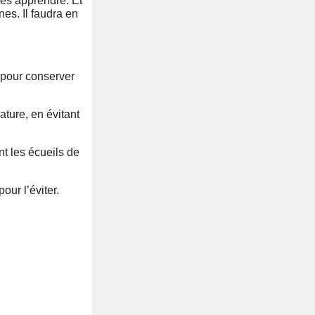
les apprendre. Et
es. Il faudra en
e pour conserver
ature, en évitant
nt les écueils de
our l’éviter.