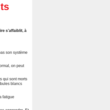
ts
 s’affaiblit, à
 pas son système
normal, on peut
ts qui sont morts
obules blancs
a fatigue