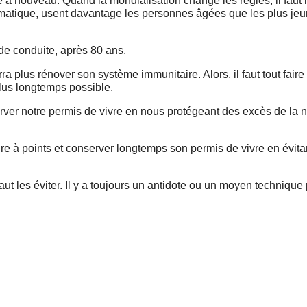
e à nouveau. Quand la mondialisation change les règles, il faut 
ormatique, usent davantage les personnes âgées que les plus jeun
 de conduite, après 80 ans.
ra plus rénover son système immunitaire. Alors, il faut tout fair
lus longtemps possible.
server notre permis de vivre en nous protégeant des excès de la n
ire à points et conserver longtemps son permis de vivre en évita
t les éviter. Il y a toujours un antidote ou un moyen technique p