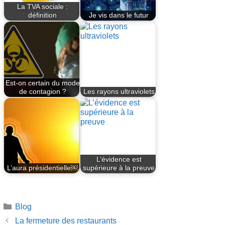
La TVA sociale :
définition
Je vis dans le futur
Est-on certain du mode
de contagion ?
Les rayons ultraviolets
L’évidence est
L’aura présidentielle￼
supérieure à la preuve
Catégories
Blog
La fermeture des restaurants