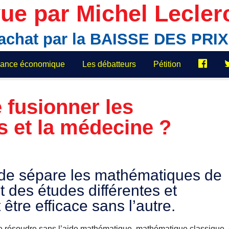
ue par Michel Lecler
'achat par la BAISSE DES PR
elance économique
Les débatteurs
Pétition
 fusionner les
 et la médecine ?
de sépare les mathématiques de
 des études différentes et
 être efficace sans l’autre.
 se résoudre sans l’aide mathématique, mathématique classique 