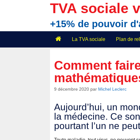
Aller
TVA sociale v
au
contenu
+15% de pouvoir d
La TVA sociale
Plan de r
Comment faire
mathématiques
9 décembre 2020
par
Michel Leclerc
Aujourd’hui, un mon
la médecine. Ce sont
pourtant l’un ne peut
Toute maladie, tout virus, ne peuvent