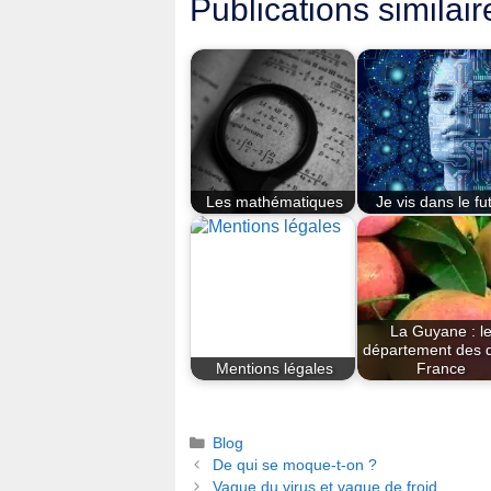
Publications similair
Les mathématiques
Je vis dans le fu
La Guyane : l
département des 
Mentions légales
France
Catégories
Blog
De qui se moque-t-on ?
Vague du virus et vague de froid