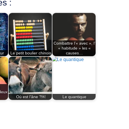
es :
Combattre l’« avec », l’
« habitude » les «
tur
Le petit boulier chinois
causes…
e
deux
Où est l’âne ?￼
Le quantique