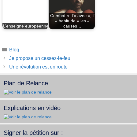
Combattre l’« avec », l’
« habitude » les «
L’enseigne européenne
causes…
Catégories
Blog
Je propose un cessez-le-feu
Une révolution est en route
Plan de Relance
Explications en vidéo
Signer la pétition sur :