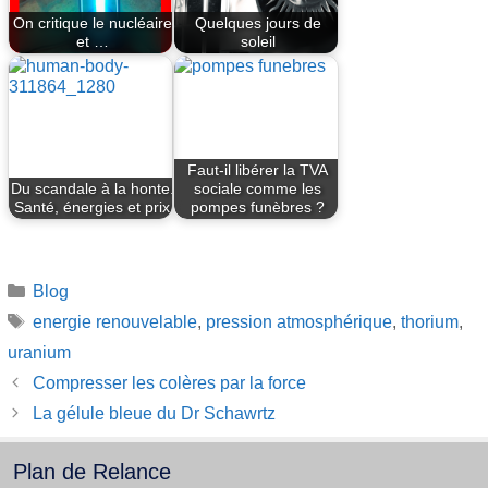
On critique le nucléaire
Quelques jours de
et …
soleil
Faut-il libérer la TVA
Du scandale à la honte.
sociale comme les
Santé, énergies et prix
pompes funèbres ?
Catégories
Blog
Étiquettes
energie renouvelable
,
pression atmosphérique
,
thorium
,
uranium
Compresser les colères par la force
La gélule bleue du Dr Schawrtz
Plan de Relance