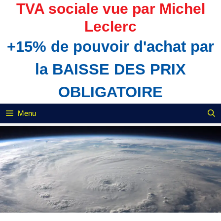
Aller
TVA sociale vue par Michel
au
Leclerc
contenu
+15% de pouvoir d'achat par
la BAISSE DES PRIX
OBLIGATOIRE
Menu