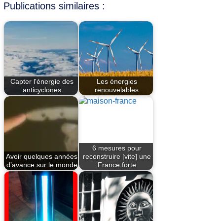
Publications similaires :
Capter l'énergie des
Les énergies
anticyclones
renouvelables
6 mesures pour
Avoir quelques années
reconstruire [vite] une
d’avance sur le monde
France forte