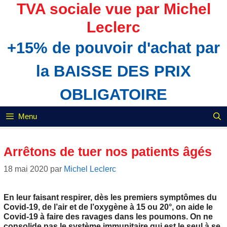
Aller
TVA sociale vue par Michel
au
Leclerc
contenu
+15% de pouvoir d'achat par
la BAISSE DES PRIX
OBLIGATOIRE
Menu
Arrêtons de tuer nos patients âgés
18 mai 2020
par
Michel Leclerc
En leur faisant respirer, dès les premiers symptômes du
Covid-19, de l’air et de l’oxygène à 15 ou 20°, on aide le
Covid-19 à faire des ravages dans les poumons. On ne
consolide pas le système immunitaire qui est le seul à se