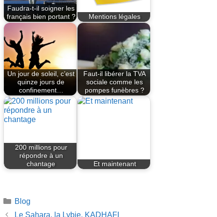
Faudra-t-il soigner les
français bien portant ?
Mentions légales
Un jour de soleil, c’est
Faut-il libérer la TVA
quinze jours de
sociale comme les
confinement…
pompes funèbres ?
200 millions pour
répondre à un
chantage
Et maintenant
Catégories
Blog
Le Sahara, la Lybie, KADHAFI