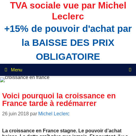
Aller
TVA sociale vue par Michel
au
Leclerc
contenu
+15% de pouvoir d'achat par
la BAISSE DES PRIX
OBLIGATOIRE
Menu
Voici pourquoi la croissance en
France tarde à redémarrer
26 juin 2018
par
Michel Leclerc
La croissance en France stagne. Le pouvoir d’achat