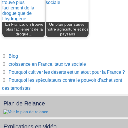
En France, on trouve
Un plan pour sauver
plus facilement de la
notre agriculture et nos
drogue…
paysans
Catégories
Blog
Étiquettes
croissance en France
,
taux tva sociale
Pourquoi cultiver les déserts est un atout pour la France ?
Pourquoi les spéculateurs contre le pouvoir d’achat sont
des terroristes
Plan de Relance
Explications en vidéo