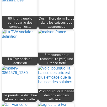
80 km/h : quelle
Des milliers de milliards
contrepartie des
dans les caisses des
compagnies…
assurances
6 mesures pour
La TVA sociale :
reconstruire [vite] une
définition
France forte
Voici pourquoi la baisse
Je prends, je distribue
des prix est plus
et on oublie la dette
efficace…