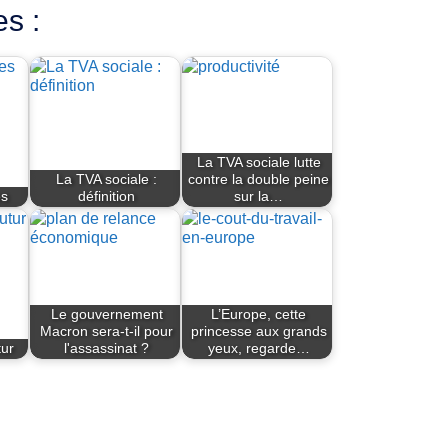
es :
La TVA sociale lutte
La TVA sociale :
contre la double peine
es
définition
sur la…
Le gouvernement
L’Europe, cette
Macron sera-t-il pour
princesse aux grands
tur
l'assassinat ?
yeux, regarde…