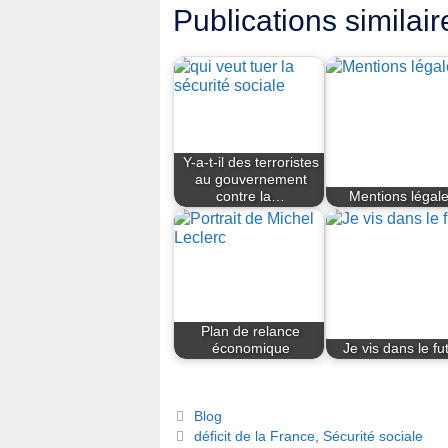
Publications similair
Y-a-t-il des terroristes
au gouvernement
contre la…
Mentions légal
Plan de relance
économique
Je vis dans le fu
Catégories
Blog
Étiquettes
déficit de la France
,
Sécurité sociale