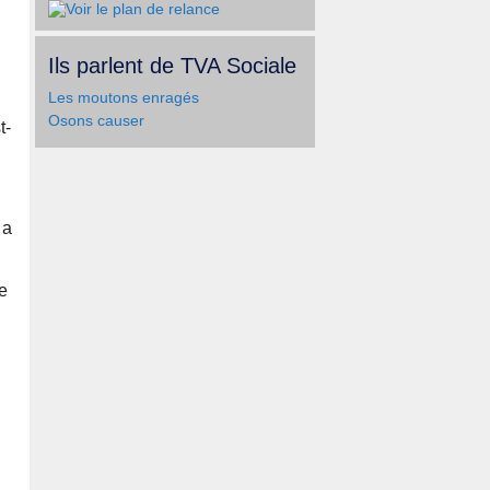
Ils parlent de TVA Sociale
Les moutons enragés
Osons causer
t-
 a
e