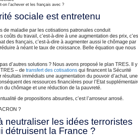
t-on l’achever et les français avec ?
rité sociale est entretenu
rs de maladie par les cotisations patronales conduit
oûts du travail, c’est-à-dire à une augmentation des prix, c’es
hat des français, c’est-à-dire à augmenter aussi le chômage par
réduire à néant le taux de croissance. Belle équation que nous
il pas d’autres solutions ? Nous avons proposé le plan TRES. Il y
an TRES – de
transfert des cotisations
qui financent la Sécurité
our résultats immédiats une augmentation du pouvoir d’achat, une
onséquent des ressources financières pour l’Etat supplémentair
 fin du chômage et une réduction de la pauvreté.
ntualité de propositions absurdes, c’est l’arroseur arrosé.
 MACRON ?
 à neutraliser les idées terroristes
 détruisent la France ?