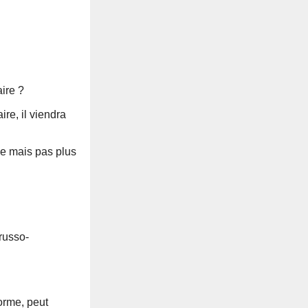
aire ?
ire, il viendra
se mais pas plus
 russo-
orme, peut