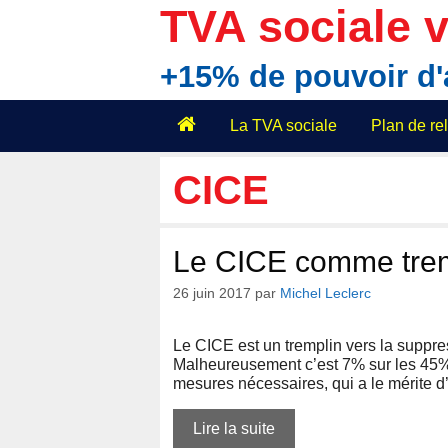
Aller
TVA sociale v
au
contenu
+15% de pouvoir d
La TVA sociale
Plan de r
CICE
Le CICE comme tremp
26 juin 2017
par
Michel Leclerc
Le CICE est un tremplin vers la suppres
Malheureusement c’est 7% sur les 45% 
mesures nécessaires, qui a le mérite d
Lire la suite