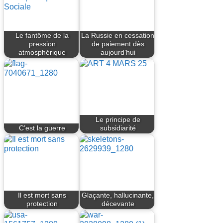
Le fantôme de la
La Russie en cessation
pression
de paiement dès
atmosphérique
aujourd’hui
Le principe de
C’est la guerre
subsidiarité
Il est mort sans
Glaçante, hallucinante,
protection
décevante