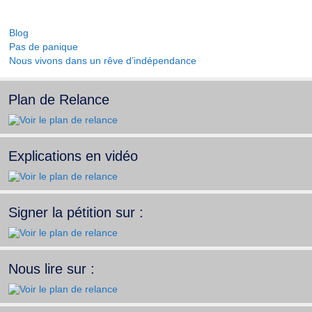
Catégories
Blog
Pas de panique
Nous vivons dans un rêve d’indépendance
Plan de Relance
Explications en vidéo
Signer la pétition sur :
Nous lire sur :