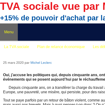
Aller
TVA sociale vue par 
au
contenu
+15% de pouvoir d'achat par
Menu
La TVA sociale
Plan de relance économique
Les dé
25 mars 2020
par
Michel Leclerc
Oui, j’accuse les politiques qui, depuis cinquante ans, ont 
événements qui se posent aujourd’hui par le réchauffeme
Depuis cinquante ans, on a transférer la charge du travail
Europe, une pauvreté, une misère, qui persiste, pour des raiso
Tout se paye parfois par un retour de bâton violent, comme auj
mais aussi nos brevets. Mais à quoi penses-t-on donc ? On n’a