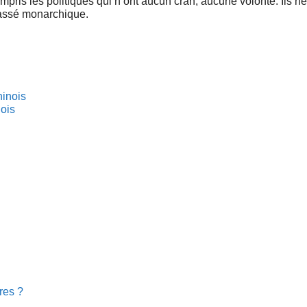
ompris les politiques qui n’ont aucun cran, aucune volonté. Ils ne
 passé monarchique.
nois
res ?