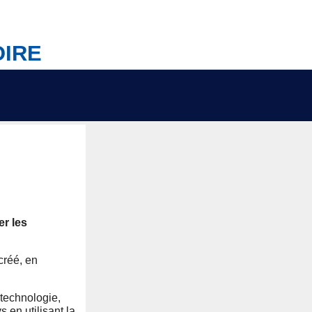
OIRE
er les
créé, en
 technologie,
 en utilisant la