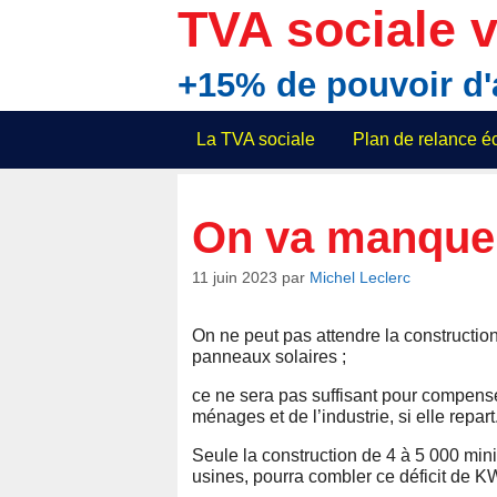
Aller
TVA sociale v
au
contenu
+15% de pouvoir d
La TVA sociale
Plan de relance 
On va manquer 
11 juin 2023
par
Michel Leclerc
On ne peut pas attendre la construction
panneaux solaires ;
ce ne sera pas suffisant pour compens
ménages et de l’industrie, si elle repart
Seule la construction de 4 à 5 000 min
usines, pourra combler ce déficit de K