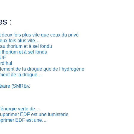
es :
eux fois plus vite…
 thorium et à sel fondu
rd’hui
lement de la drogue…
cléaire (SMR)￼
'énergie verte de…
upprimer EDF est une…