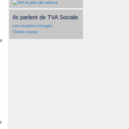
Ils parlent de TVA Sociale
Les moutons enragés
Osons causer
ns
s