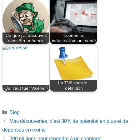
Ce que j’ai découvert
Economie,
sans être médecin
industrialisation, santé
La TVA sociale :
Qui veut tuer Valérie ?
définition
Catégories
Blog
Mes découvertes, c’est 30% de potentiel en plus et de
dépenses en moins
200 millions pour répondre à un chantage