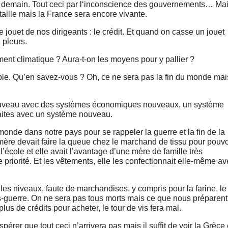
e demain. Tout ceci par l‘inconscience des gouvernements… Ma
taille mais la France sera encore vivante.
le jouet de nos dirigeants : le crédit. Et quand on casse un jouet
 pleurs.
ement climatique ? Aura-t-on les moyens pour y pallier ?
ible. Qu’en savez-vous ? Oh, ce ne sera pas la fin du monde mai
 nouveau avec des systèmes économiques nouveaux, un système
raites avec un système nouveau.
 monde dans notre pays pour se rappeler la guerre et la fin de la
mère devait faire la queue chez le marchand de tissu pour pouvo
l’école et elle avait l’avantage d’une mère de famille très
priorité. Et les vêtements, elle les confectionnait elle-même av
 les niveaux, faute de marchandises, y compris pour la farine, le
près-guerre. On ne sera pas tous morts mais ce que nous préparent
plus de crédits pour acheter, le tour de vis fera mal.
érer que tout ceci n’arrivera pas mais il suffit de voir la Grèce 