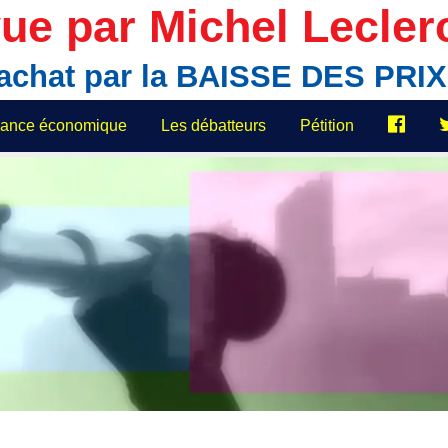
ue par Michel Lecler
'achat par la BAISSE DES PR
elance économique
Les débatteurs
Pétition