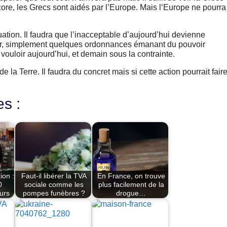
core, les Grecs sont aidés par l’Europe. Mais l’Europe ne pourra
uation. Il faudra que l’inacceptable d’aujourd’hui devienne
ver, simplement quelques ordonnances émanant du pouvoir
 vouloir aujourd’hui, et demain sous la contrainte.
 de la Terre. Il faudra du concret mais si cette action pourrait fair
es :
ion :
Faut-il libérer la TVA
En France, on trouve
0
sociale comme les
plus facilement de la
urs
pompes funèbres ?
drogue…