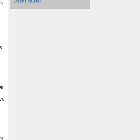
Osons causer
is
s
ir
ec
et