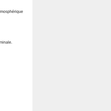
 atmosphérique
minale.