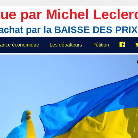
ue par Michel Lecler
'achat par la BAISSE DES PR
elance économique
Les débatteurs
Pétition