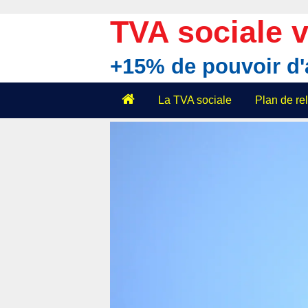
Aller
au
TVA sociale v
contenu
+15% de pouvoir d
La TVA sociale
Plan de r