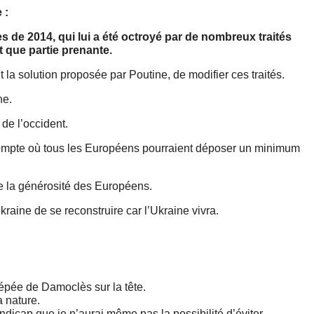
 :
es de 2014, qui lui a été octroyé par de nombreux traités
t que partie prenante.
 la solution proposée par Poutine, de modifier ces traités.
ne.
 de l’occident.
 compte où tous les Européens pourraient déposer un minimum
 de la générosité des Européens.
kraine de se reconstruire car l’Ukraine vivra.
épée de Damoclès sur la tête.
a nature.
dicap que je n’aurai même pas la possibilité d’éviter.