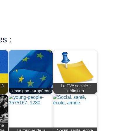
es :
 à
La TVA sociale :
L’enseigne européenne
définition
me
tre
La fougue de la
Social, santé, école,