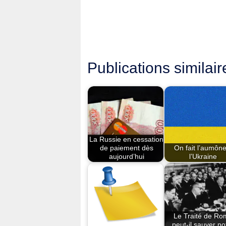
Publications similair
La Russie en cessation
de paiement dès
On fait l’aumône
aujourd’hui
l’Ukraine
Le Traité de Ro
peut-il sauver no