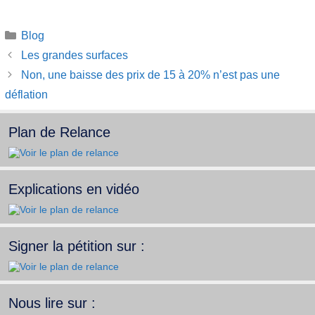
Catégories
Blog
Les grandes surfaces
Non, une baisse des prix de 15 à 20% n’est pas une
déflation
Plan de Relance
Explications en vidéo
Signer la pétition sur :
Nous lire sur :