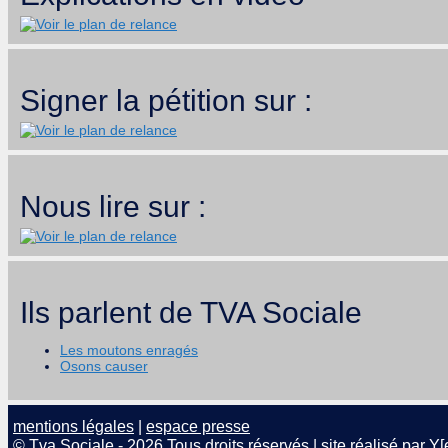
Signer la pétition sur :
Nous lire sur :
Ils parlent de TVA Sociale
Les moutons enragés
Osons causer
mentions légales
|
espace presse
© Tva Sociale - 2026 Tous droits réservés | site réalisé par
Y[