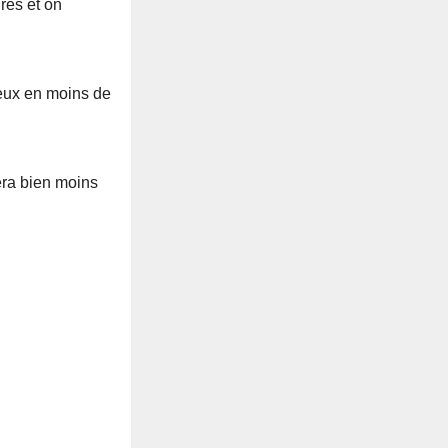
res et on
deux en moins de
era bien moins