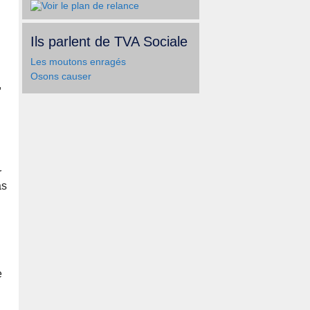
Ils parlent de TVA Sociale
Les moutons enragés
Osons causer
,
r
as
e