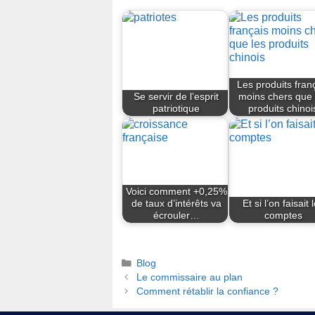
Les produits fran
Se servir de l’esprit
moins chers que 
patriotique
produits chinoi
Voici comment + 0,25%
de taux d’intérêts va
Et si l’on faisait 
écrouler…
comptes
Catégories
Blog
Le commissaire au plan
Comment rétablir la confiance ?