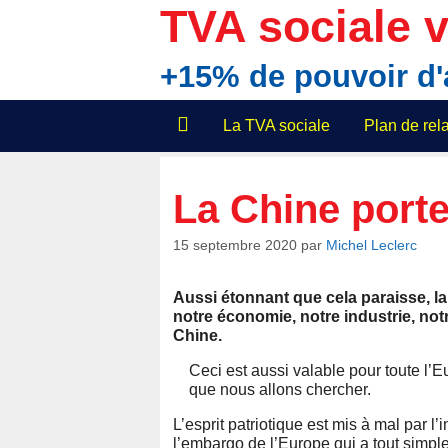
Aller
TVA sociale v
au
contenu
+15% de pouvoir d
La TVA sociale
Plan de re
La Chine porte 
15 septembre 2020
par
Michel Leclerc
Aussi étonnant que cela paraisse, la
notre économie, notre industrie, not
Chine.
Ceci est aussi valable pour toute l’
que nous allons chercher.
L’esprit patriotique est mis à mal par l
l’embargo de l’Europe qui a tout simpl