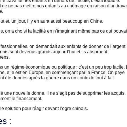
faire travailler les enfants en dehors de l’école, c’était louable.
 de ne pas mettre nos enfants au chômage en raison d’un travai
e.
ut et, un jour, il y en aura aussi beaucoup en Chine.
 on a choisi la facilité en n’imaginant même pas ce qui pouvai
nfessionnelles, on demandait aux enfants de donner de l’argent
inois sont devenus grands aujourd’hui et ils absorbent
éens.
ans un régime économique ou politique ; c’est un peu trop facile.
ine, elle est en Europe, en commençant par la France. On paye
t été donnés après la guerre dans un contexte tout à fait
né une nouvelle donne. Il ne s’agit pas de supprimer les acquis, 
mment le financement.
ule solution pour réagir devant l’ogre chinois.
es :