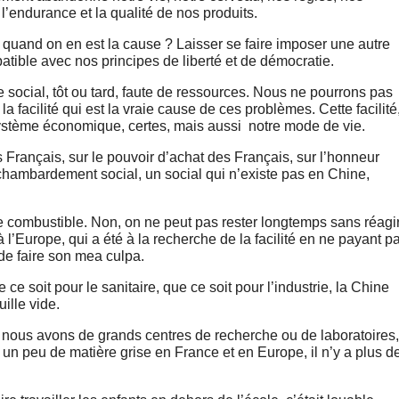
ir l’endurance et la qualité de nos produits.
quand on en est la cause ? Laisser se faire imposer une autre
patible avec nos principes de liberté et de démocratie.
 social, tôt ou tard, faute de ressources. Nous ne pourrons pas
a facilité qui est la vraie cause de ces problèmes. Cette facilité
e système économique, certes, mais aussi notre mode de vie.
des Français, sur le pouvoir d’achat des Français, sur l’honneur
 chambardement social, un social qui n’existe pas en Chine,
t le combustible. Non, on ne peut pas rester longtemps sans réagi
 l’Europe, qui a été à la recherche de la facilité en ne payant p
de faire son mea culpa.
e soit pour le sanitaire, que ce soit pour l’industrie, la Chine
ille vide.
ue nous avons de grands centres de recherche ou de laboratoires,
re un peu de matière grise en France et en Europe, il n’y a plus d