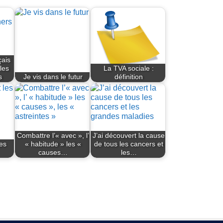
çais
les
La TVA sociale :
s
Je vis dans le futur
définition
Combattre l’« avec », l’
J’ai découvert la cause
les
« habitude » les «
de tous les cancers et
causes…
les…