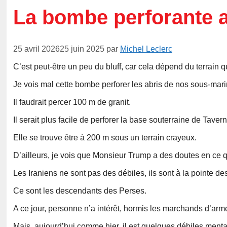
La bombe perforante 
25 avril 2026
25 juin 2025
par
Michel Leclerc
C’est peut-être un peu du bluff, car cela dépend du terrain qu
Je vois mal cette bombe perforer les abris de nos sous-mari
Il faudrait percer 100 m de granit.
Il serait plus facile de perforer la base souterraine de Taver
Elle se trouve être à 200 m sous un terrain crayeux.
D’ailleurs, je vois que Monsieur Trump a des doutes en ce 
Les Iraniens ne sont pas des débiles, ils sont à la pointe des
Ce sont les descendants des Perses.
A ce jour, personne n’a intérêt, hormis les marchands d’arme
Mais, aujourd’hui comme hier, il est quelques débiles ment