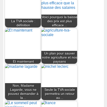
Voici pourquoi la baisse
La TVA sociale :
des prix est plus
définition
efficace…
Un plan pour sauver
notre agriculture et nos
Et maintenant
paysans
Non, Madame
Lagarde, vous ne
Seule la TVA sociale
pouvez demander à
permettra un retour
la…
au…