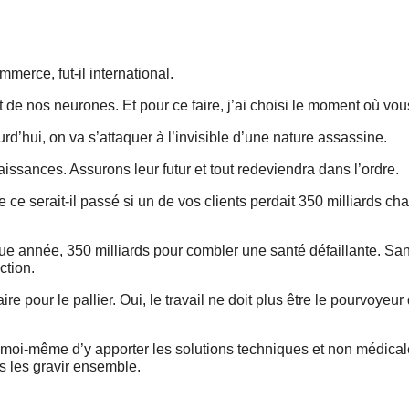
merce, fut-il international.
t de nos neurones. Et pour ce faire, j’ai choisi le moment où vo
ourd’hui, on va s’attaquer à l’invisible d’une nature assassine.
ssances. Assurons leur futur et tout redeviendra dans l’ordre.
ce serait-il passé si un de vos clients perdait 350 milliards c
ue année, 350 milliards pour combler une santé défaillante. San
ction.
 pour le pallier. Oui, le travail ne doit plus être le pourvoyeur 
 moi-même d’y apporter les solutions techniques et non médical
s les gravir ensemble.