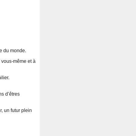
re du monde.
 à vous-même et à
lier.
ns d’êtres
, un futur plein