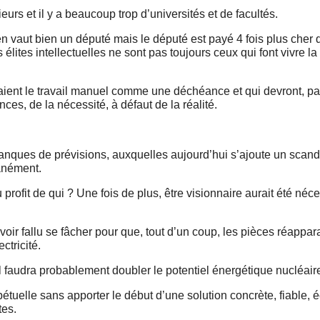
eurs et il y a beaucoup trop d’universités et de facultés.
n vaut bien un député mais le député est payé 4 fois plus cher 
 élites intellectuelles ne sont
pas
toujours ceux qui font vivre la
éraient le travail manuel comme une déchéance et qui devront, p
ces, de la nécessité, à défaut de la réalité.
anques de prévisions, auxquelles aujourd’hui s’ajoute un scand
anément.
u profit de qui ? Une fois de plus, être visionnaire aurait été n
oir fallu se fâcher pour que, tout d’un coup, les pièces réappar
ctricité.
 il faudra probablement doubler le potentiel énergétique nucléair
rpétuelle sans apporter le début d’une solution concrète, fiable,
tes.