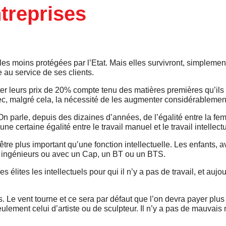
ntreprises
t les moins protégées par l’Etat. Mais elles survivront
,
simplement
ne au
service
de
se
s clients.
te
r leurs prix de 20% compte tenu
des matières premières qu’ils 
ec, malgré cela
,
la nécessité de les augmenter
c
onsidérablemen
 On parle, depuis des dizaines d’années, de l’égalité entre la f
 une certaine égalité entre le travail manuel et le travail intellect
 être plus
important
qu’une fonction intellectuelle. Les enfants, 
ts ingénieurs ou avec un Cap, un BT ou un BTS.
 élites les intellectuels pour
qui il n’y
a pas de travail
,
et aujou
. Le vent tourne et ce sera par défaut que l’
on devra payer plus
ulement celui d’artiste ou de sculpteur. Il n’y a pas de mauvais mé