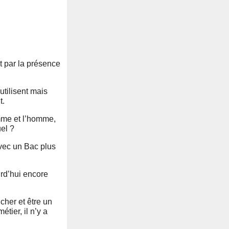
 par la présence
utilisent mais
t.
emme et l’homme,
uel ?
avec un Bac plus
rd’hui encore
 cher
et être un
tier, il n’y a