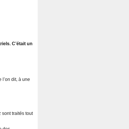
els. C’était un
 l’on dit, à une
sont traités tout
e des