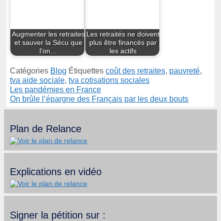
Augmenter les retraites
Les retraités ne doivent
et sauver la Sécu que
plus être financés par
l'on…
les actifs
Catégories
Blog
Étiquettes
coût des retraites
,
pauvreté
,
tva aide sociale
,
tva cotisations sociales
Les pandémies en France
On brûle l’épargne des Français par les deux bouts
Plan de Relance
Explications en vidéo
Signer la pétition sur :