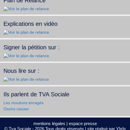
Plan de Relance
Explications en vidéo
Signer la pétition sur :
Nous lire sur :
Ils parlent de TVA Sociale
Les moutons enragés
Osons causer
mentions légales
|
espace presse
© Tva Sociale - 2026 Tous droits réservés | site réalisé par
Y[e]s