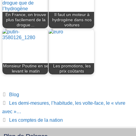
En France, on trouve
Il faut un moteur à
plus facilement de la
hydrogène dans nos
drogue…
voitures
Monsieur Poutine en se
Les promotions, les
levant le matin
prix coûtants
Catégories
Blog
Les demi-mesures, l’habitude, les volte-face, le « vivre
avec »…
Les comptes de la nation