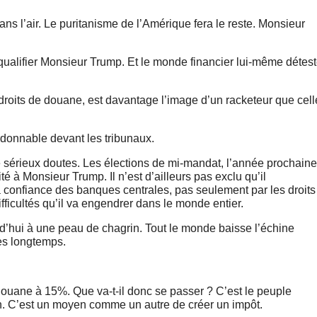
ns l’air. Le puritanisme de l’Amérique fera le reste. Monsieur
qualifier Monsieur Trump. Et le monde financier lui-même détes
roits de douane, est davantage l’image d’un racketeur que cell
donnable devant les tribunaux.
e sérieux doutes. Les élections de mi-mandat, l’année prochaine
ité à Monsieur Trump. Il n’est d’ailleurs pas exclu qu’il
a confiance des banques centrales, pas seulement par les droits
fficultés qu’il va engendrer dans le monde entier.
ourd’hui à une peau de chagrin. Tout le monde baisse l’échine
rès longtemps.
 douane à 15%. Que va-t-il donc se passer ? C’est le peuple
on. C’est un moyen comme un autre de créer un impôt.