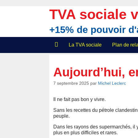
Aller
au
TVA sociale v
contenu
+15% de pouvoir d
La TVA sociale
Plan de re
Aujourd’hui, e
7 septembre 2025
par
Michel Leclerc
Il ne fait pas bon y vivre.
Sans les recettes du pétrole clandestin, 
peuple.
Dans les rayons des supermarchés, il 
plus en plus difficiles et rares.