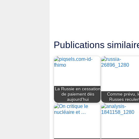
Publications similair
La Russie en cessation
de paiement dès
Comme prévu, l
aujourd’hui
Russes reculen