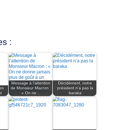
es :
Message à l’attention
Décidément, notre
es
de Monsieur Macron :
président n’a pas la
t
« On ne…
baraka