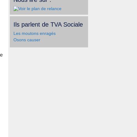
Ils parlent de TVA Sociale
Les moutons enragés
Osons causer
le