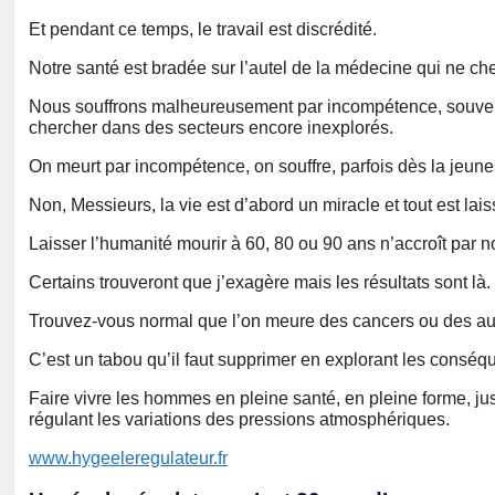
Et pendant ce temps, le travail est discrédité.
Notre santé est bradée sur l’autel de la médecine qui ne ch
Nous souffrons malheureusement par incompétence, souvent
chercher dans des secteurs encore inexplorés.
On meurt par incompétence, on souffre, parfois dès la jeun
Non, Messieurs, la vie est d’abord un miracle et tout est lai
Laisser l’humanité mourir à 60, 80 ou 90 ans n’accroît par not
Certains trouveront que j’exagère mais les résultats sont là.
Trouvez-vous normal que l’on meure des cancers ou des aut
C’est un tabou qu’il faut supprimer en explorant les conséq
Faire vivre les hommes en pleine santé, en pleine forme, ju
régulant les variations des pressions atmosphériques.
www.hygeeleregulateur.fr