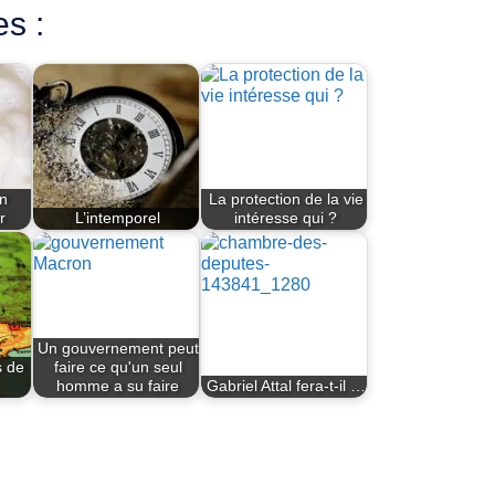
es :
en
La protection de la vie
r
L’intemporel
intéresse qui ?
Un gouvernement peut
s de
faire ce qu'un seul
homme a su faire
Gabriel Attal fera-t-il …