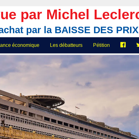
ue par Michel Lecler
'achat par la BAISSE DES PR
elance économique
Les débatteurs
Pétition