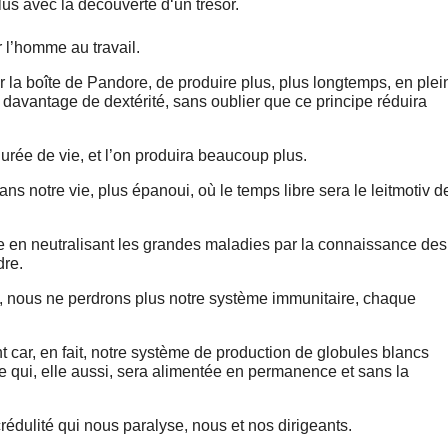
lus avec la découverte d‘un trésor.
 l’homme au travail.
r la boîte de Pandore, de produire plus, plus longtemps, en plei
 davantage de dextérité, sans oublier que ce principe réduira
urée de vie, et l’on produira beaucoup plus.
ns notre vie, plus épanoui, où le temps libre sera le leitmotiv d
se en neutralisant les grandes maladies par la connaissance des
dre.
, nous ne perdrons plus notre système immunitaire, chaque
t car, en fait, notre système de production de globules blancs
se qui, elle aussi, sera alimentée en permanence et sans la
incrédulité qui nous paralyse, nous et nos dirigeants.